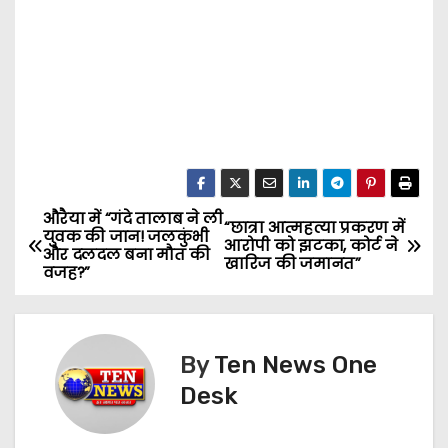
औरैया में “गंदे तालाब ने ली
P
“छात्रा आत्महत्या प्रकरण में
युवक की जान! जलकुंभी
आरोपी को झटका, कोर्ट ने
और दलदल बना मौत की
o
खारिज की जमानत”
वजह?”
s
t
By
Ten News One
n
Desk
a