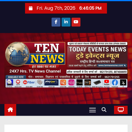
S
Fri. Aug 7th, 2026
6:46:06 PM
k
i
p
t
o
c
o
n
t
e
n
t