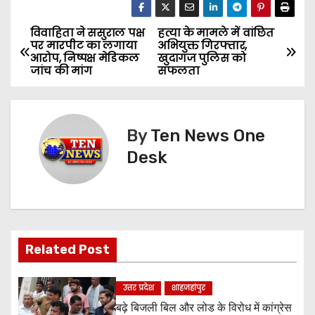
विवाहिता ने ससुराल पक्ष
हत्या के मामले में वांछित
P
पर मारपीट का लगाया
अभियुक्त गिरफ्तार,
आरोप, निष्पक्ष मेडिकल
खुदागंज पुलिस को
o
जांच की मांग
सफलता
s
t
By
Ten News One
n
Desk
a
v
i
Related Post
g
उत्तर प्रदेश
शाहजहांपुर
a
बढ़े बिजली बिल और लोड के विरोध में कांग्रेस