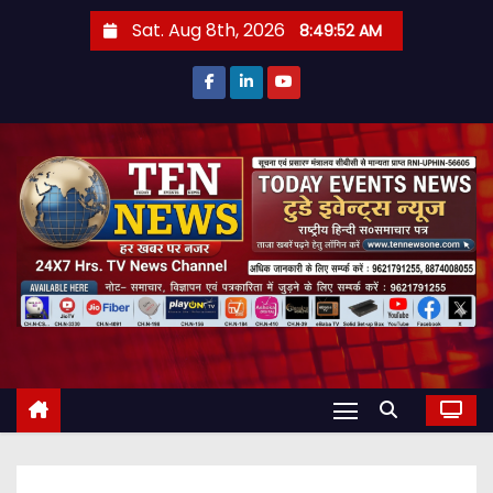
S
Sat. Aug 8th, 2026
8:49:54 AM
k
i
p
t
o
c
o
n
t
e
n
t