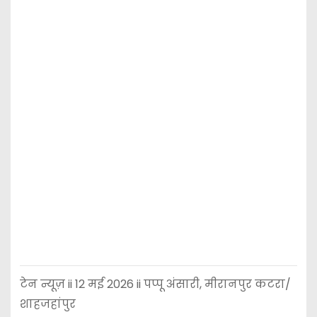
टेन न्यूज़ ii 12 मई 2026 ii पप्पू अंसारी, मीरानपुर कटरा/
शाहजहांपुर