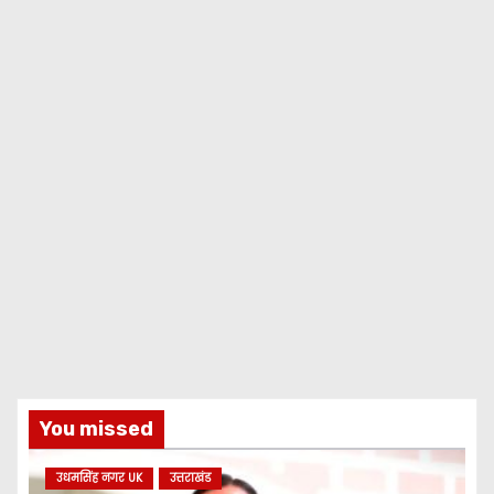
You missed
उधमसिंह नगर UK
उत्तराखंड