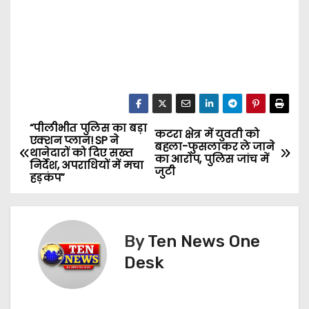
“पीलीभीत पुलिस का बड़ा
P
कटरा क्षेत्र में युवती को
एक्शन प्लान! SP ने
बहला-फुसलाकर ले जाने
थानेदारों को दिए सख्त
o
का आरोप, पुलिस जांच में
निर्देश, अपराधियों में मचा
जुटी
हड़कंप”
s
t
By
Ten News One
n
Desk
a