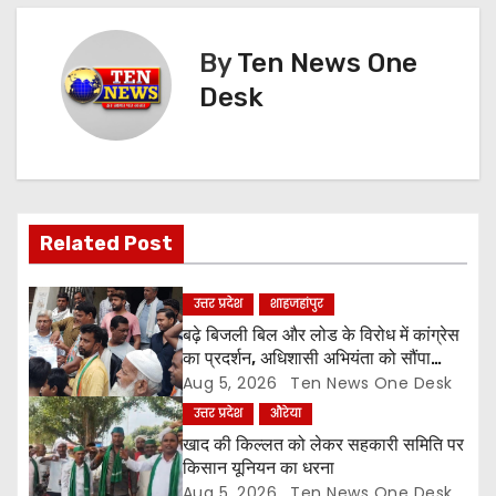
s
t
By
Ten News One
n
Desk
a
v
i
Related Post
g
उत्तर प्रदेश
शाहजहांपुर
a
बढ़े बिजली बिल और लोड के विरोध में कांग्रेस
का प्रदर्शन, अधिशासी अभियंता को सौंपा
t
ज्ञापन
Aug 5, 2026
Ten News One Desk
उत्तर प्रदेश
औरेया
i
खाद की किल्लत को लेकर सहकारी समिति पर
o
किसान यूनियन का धरना
Aug 5, 2026
Ten News One Desk