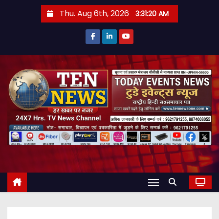
S
Thu. Aug 6th, 2026
3:31:21 AM
k
i
p
t
o
c
o
n
t
e
n
t