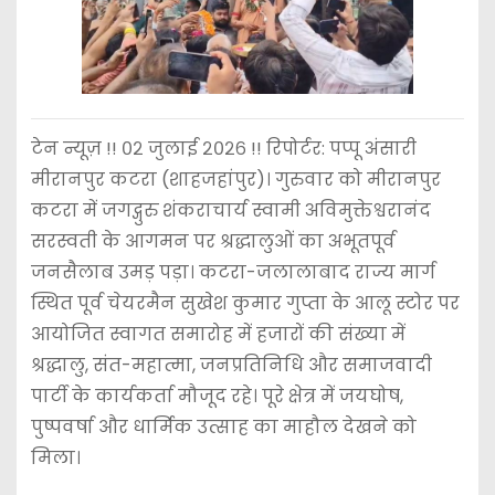
टेन न्यूज़ !! ०२ जुलाई २०२६ !! रिपोर्टर: पप्पू अंसारी
मीरानपुर कटरा (शाहजहांपुर)। गुरुवार को मीरानपुर
कटरा में जगद्गुरु शंकराचार्य स्वामी अविमुक्तेश्वरानंद
सरस्वती के आगमन पर श्रद्धालुओं का अभूतपूर्व
जनसैलाब उमड़ पड़ा। कटरा-जलालाबाद राज्य मार्ग
स्थित पूर्व चेयरमैन सुखेश कुमार गुप्ता के आलू स्टोर पर
आयोजित स्वागत समारोह में हजारों की संख्या में
श्रद्धालु, संत-महात्मा, जनप्रतिनिधि और समाजवादी
पार्टी के कार्यकर्ता मौजूद रहे। पूरे क्षेत्र में जयघोष,
पुष्पवर्षा और धार्मिक उत्साह का माहौल देखने को
मिला।