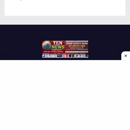
Proudly powered by WordPress
|
Theme: Newses by
Themeansar
.
Home
About Us
Contact us
Disclaimer
Privacy Policy