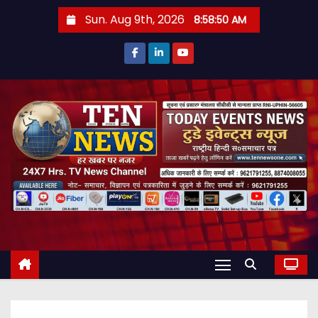
S
Sun. Aug 9th, 2026
8:58:51 AM
k
i
p
t
o
c
o
n
t
e
n
t