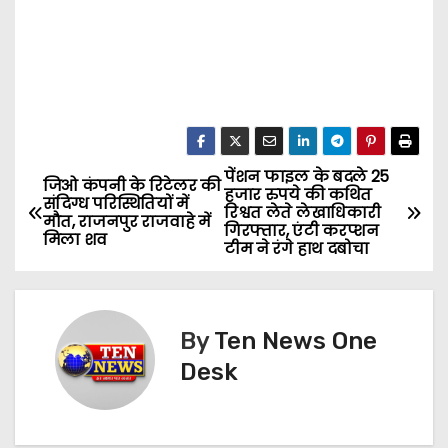
पेंशन फाइल के बदले 25
P
जिओ कंपनी के रिटेलर की
हजार रुपये की कथित
संदिग्ध परिस्थितियों में
रिश्वत लेते लेखाधिकारी
o
मौत, राजनपुर राजवाहे में
गिरफ्तार, एंटी करप्शन
मिला शव
टीम ने रंगे हाथ दबोचा
s
t
By
Ten News One
n
Desk
a
v