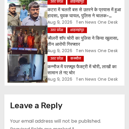
उत्तर प्रदेश
शाहजहांपुर
t
कटरा में चलती बस से उतरने के प्रयास में हुआ
हादसा, युवक घायल, पुलिस ने चालक-
i
परिचालक को पूंछताछ के लिए हिरासत में लिया
Aug 9, 2026
Ten News One Desk
उत्तर प्रदेश
शाहजहांपुर
o
ज्वैलरी शॉप चोरी का पुलिस ने किया खुलासा,
तीन आरोपी गिरफ्तार
n
Aug 9, 2026
Ten News One Desk
उत्तर प्रदेश
कन्नौज
कन्नौज में परफ्यूम फैक्ट्री में चोरी, लाखों का
सामान ले गए चोर
Aug 9, 2026
Ten News One Desk
Leave a Reply
Your email address will not be published.