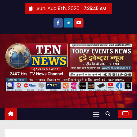
S
Sun. Aug 9th, 2026
7:35:46 AM
k
i
p
t
o
c
o
n
t
e
n
t