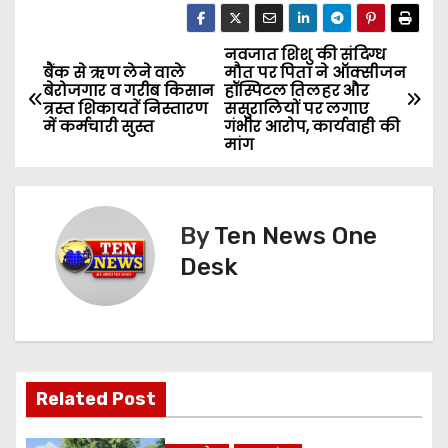
नवजात शिशु की संदिग्ध
P
बैंक से ऋण लेने वाले
मौत पर पिता ने ऑक्सीजन
बेरोजगार व गरीब किसान
हॉस्पिटल तिलहर और
o
त्रस्त शिकायतें निस्तारण
ससुरालियों पर लगाए
में कर्मचारी सुस्त
गंभीर आरोप, कार्यवाही की
s
मांग
t
n
By
Ten News One
Desk
a
v
i
g
Related Post
a