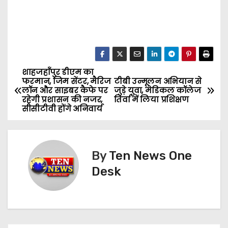
शाहजहाँपुर डीएम का
P
फरमान, जिम सेंटर, मैरिज
टीबी उन्मूलन अभियान से
लॉन और साइबर कैफे पर
जुड़े युवा, मेडिकल कॉलेज
o
रहेगी प्रशासन की नजर,
तिर्वा में लिया प्रशिक्षण
सीसीटीवी होंगे अनिवार्य
s
t
By
Ten News One
n
Desk
a
v
i