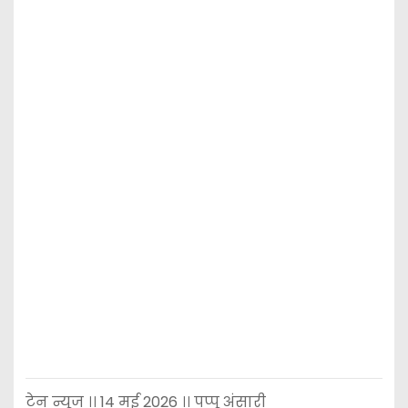
टेन न्यूज ।। 14 मई 2026 ।। पप्पू अंसारी