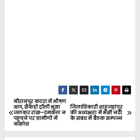
मीरानपुर कटरा में भीषण
P
आग, सैकड़ों ट्रॉली भूसा
जिलाधिकारी शाहजहांपुर
जलकर राख—दमकल न
की अध्यक्षता में भैंसी नदी
o
पहुंचने पर ग्रामीणों में
के संबंध में बैठक सम्पन्न
आक्रोश
s