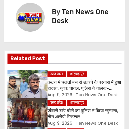
t
By
Ten News One
n
Desk
a
v
i
Related Post
g
a
उत्तर प्रदेश
शाहजहांपुर
कटरा में चलती बस से उतरने के प्रयास में हुआ
t
हादसा, युवक घायल, पुलिस ने चालक-
परिचालक को पूंछताछ के लिए हिरासत में लिया
Aug 9, 2026
Ten News One Desk
i
उत्तर प्रदेश
शाहजहांपुर
o
ज्वैलरी शॉप चोरी का पुलिस ने किया खुलासा,
तीन आरोपी गिरफ्तार
n
Aug 9, 2026
Ten News One Desk