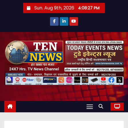
S
Sun. Aug 9th, 2026
4:08:28 PM
k
i
p
t
o
c
o
n
t
e
n
t