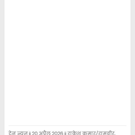
टेन न्यूज़ ii 20 अप्रैल 2026 ii राकेश कुमार/रामवीर,