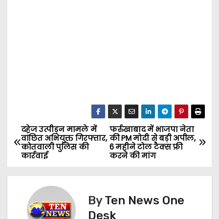
दहेज उत्पीड़न मामले में
फर्रुखाबाद में भाजपा नेता
P
वांछित अभियुक्त गिरफ्तार,
की PM मोदी से बड़ी अपील,
कोतवाली पुलिस की
6 महीने टोल टैक्स फ्री
o
कार्रवाई
करने की मांग
s
t
By
Ten News One
n
Desk