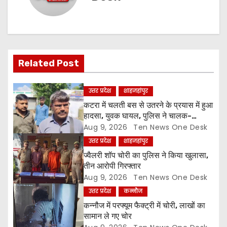
a
v
i
Related Post
g
उत्तर प्रदेश
शाहजहांपुर
a
कटरा में चलती बस से उतरने के प्रयास में हुआ
हादसा, युवक घायल, पुलिस ने चालक-
t
परिचालक को पूंछताछ के लिए हिरासत में लिया
Aug 9, 2026
Ten News One Desk
उत्तर प्रदेश
शाहजहांपुर
i
ज्वैलरी शॉप चोरी का पुलिस ने किया खुलासा,
o
तीन आरोपी गिरफ्तार
Aug 9, 2026
Ten News One Desk
n
उत्तर प्रदेश
कन्नौज
कन्नौज में परफ्यूम फैक्ट्री में चोरी, लाखों का
सामान ले गए चोर