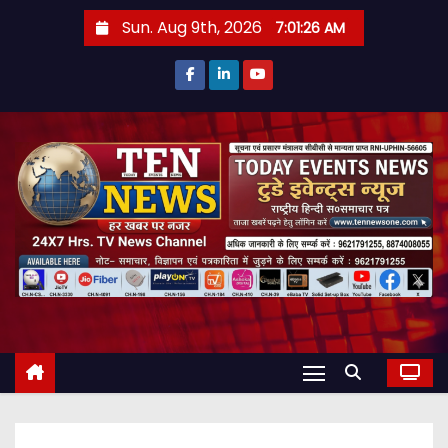
S
Sun. Aug 9th, 2026
7:01:27 AM
k
i
p
t
o
c
o
n
t
e
n
t