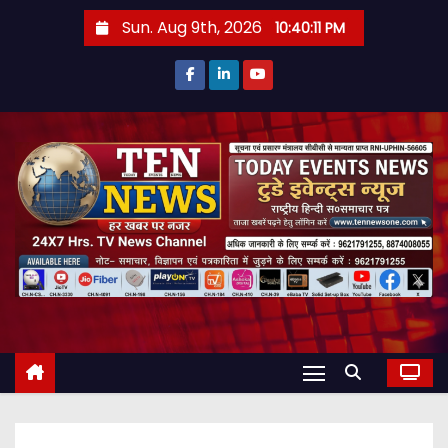
S
Sun. Aug 9th, 2026
10:40:12 PM
k
i
p
t
o
c
o
n
t
e
n
t