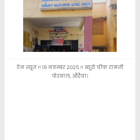
टेन न्यूज़ !! १९ नवम्बर २०२५ !! ब्यूरो चीफ रामजी
पोरवाल, औरैया।