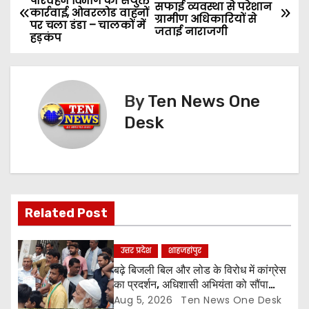
परिवहन विभाग की संयुक्त
सफाई व्यवस्था से परेशान
कार्रवाई, ओवरलोड वाहनों
o
ग्रामीण अधिकारियों से
पर चला डंडा – चालकों में
जताई नाराजगी
हड़कंप
s
t
By
Ten News One
n
Desk
a
v
i
Related Post
g
a
उत्तर प्रदेश
शाहजहांपुर
बढ़े बिजली बिल और लोड के विरोध में कांग्रेस
t
का प्रदर्शन, अधिशासी अभियंता को सौंपा
ज्ञापन
Aug 5, 2026
Ten News One Desk