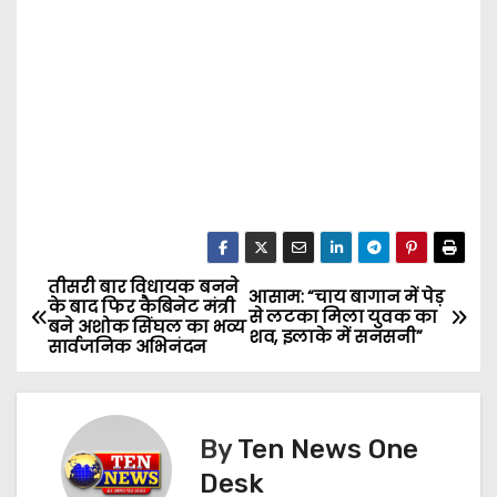
तीसरी बार विधायक बनने
P
आसाम: “चाय बागान में पेड़
के बाद फिर कैबिनेट मंत्री
से लटका मिला युवक का
बने अशोक सिंघल का भव्य
o
शव, इलाके में सनसनी”
सार्वजनिक अभिनंदन
s
t
By
Ten News One
n
Desk