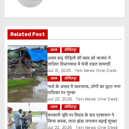
a
v
i
Related Post
g
असम
सोनितपुर
a
असम बाढ़ पीड़ितों की मदद को भाजपा ने
नाज़िरा विधानसभा में भेजी राहत सामग्री
t
Jul 31, 2026
Ten News One Desk
असम
सोनितपुर
i
नाले के अभाव में जलभराव, लोगों का फूटा नगर
o
पालिका पर गुस्सा
Jul 23, 2026
Ten News One Desk
n
असम
सोनितपुर
सरकारी भूमि पर विवाद के बाद प्रशासन ने
किया कब्जा, लाल झंडा लगाकर बढ़ाई सुरक्षा
Jul 22, 2026
Ten News One Desk