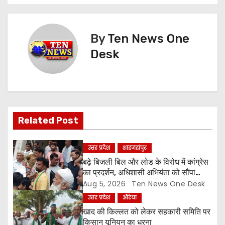
s
t
By
Ten News One
n
Desk
a
v
i
Related Post
g
a
उत्तर प्रदेश
शाहजहांपुर
बढ़े बिजली बिल और लोड के विरोध में कांग्रेस
t
का प्रदर्शन, अधिशासी अभियंता को सौंपा
ज्ञापन
Aug 5, 2026
Ten News One Desk
i
उत्तर प्रदेश
औरेया
o
खाद की किल्लत को लेकर सहकारी समिति पर
किसान यूनियन का धरना