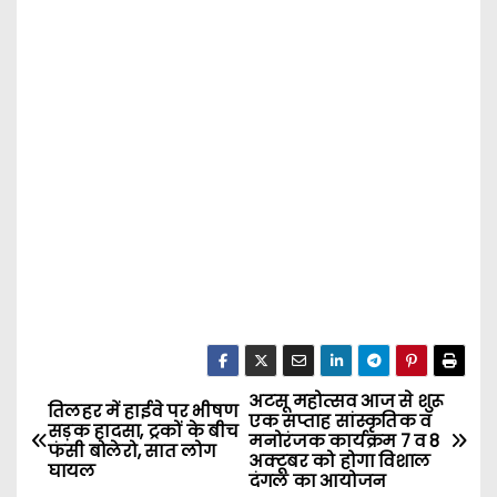
अटसू महोत्सव आज से शुरू
P
तिलहर में हाईवे पर भीषण
एक सप्ताह सांस्कृतिक व
सड़क हादसा, ट्रकों के बीच
मनोरंजक कार्यक्रम 7 व 8
o
फंसी बोलेरो, सात लोग
अक्टूबर को होगा विशाल
घायल
दंगल का आयोजन