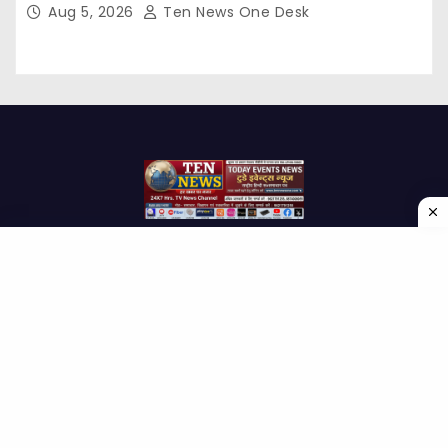
Aug 5, 2026
Ten News One Desk
Proudly powered by WordPress
|
Theme: Newses by
Themeansar
.
Home
About Us
Contact us
Disclaimer
Privacy Policy