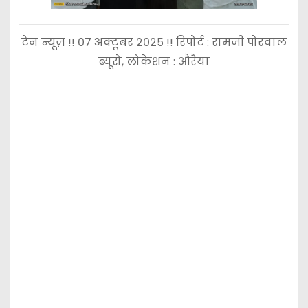
टेन न्यूज़ !! ०७ अक्टूबर २०२५ !! रिपोर्ट : रामजी पोरवाल
ब्यूरो, लोकेशन : औरैया