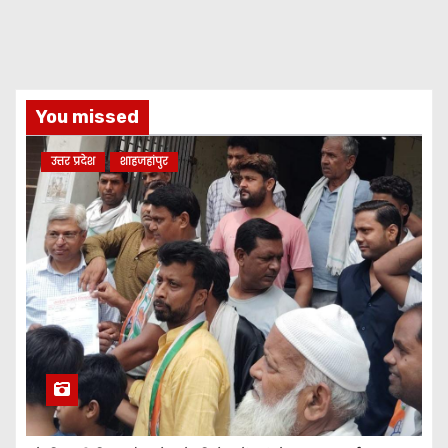
You missed
उत्तर प्रदेश
शाहजहांपुर