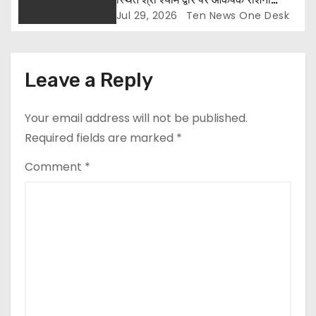
व्यवस्था का किया शुभारंभ
Jul 29, 2026
Ten News One Desk
Leave a Reply
Your email address will not be published.
Required fields are marked
*
Comment
*