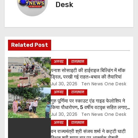
n
Desk
a
v
i
Related Post
g
अलवर
राजस्थान
a
पनाश सोसाइटी की हाईराइज बिल्डिंग में मॉक
ड्रिल, परखी गई राहत-बचाव की तैयारियां
t
Jul 30, 2026
Ten News One Desk
अलवर
राजस्थान
i
गुरु पूर्णिमा पर स्काउट एंड गाइड फेलोशिप ने
o
किया पौधारोपण, 5 वर्षीय वटवृक्ष सहित लगाए
6 पौधे
Jul 30, 2026
Ten News One Desk
n
अलवर
राजस्थान
वन राज्यमंत्री श्री संजय शर्मा ने कट्टी घाटी
स्थित श्री श्याम द्वार पर आकर्षक रोशनी