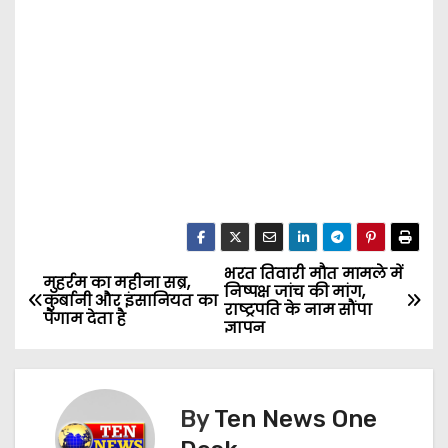
भरत तिवारी मौत मामले में
P
मुहर्रम का महीना सब्र,
निष्पक्ष जांच की मांग,
कुर्बानी और इंसानियत का
राष्ट्रपति के नाम सौंपा
o
पैगाम देता है
ज्ञापन
s
t
By
Ten News One