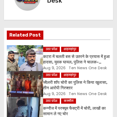
n
Desk
a
v
i
Related Post
g
उत्तर प्रदेश
शाहजहांपुर
a
कटरा में चलती बस से उतरने के प्रयास में हुआ
हादसा, युवक घायल, पुलिस ने चालक-
t
परिचालक को पूंछताछ के लिए हिरासत में लिया
Aug 9, 2026
Ten News One Desk
उत्तर प्रदेश
शाहजहांपुर
i
ज्वैलरी शॉप चोरी का पुलिस ने किया खुलासा,
o
तीन आरोपी गिरफ्तार
Aug 9, 2026
Ten News One Desk
n
उत्तर प्रदेश
कन्नौज
कन्नौज में परफ्यूम फैक्ट्री में चोरी, लाखों का
सामान ले गए चोर