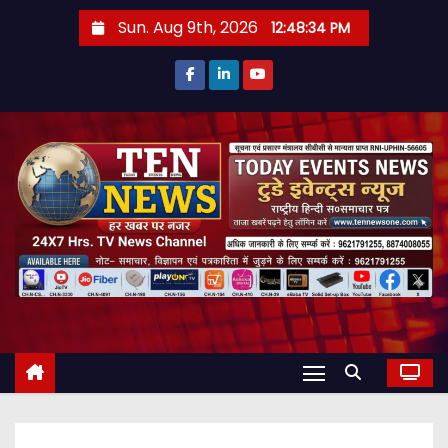
S
Sun. Aug 9th, 2026
12:48:36 PM
k
i
p
t
o
c
o
n
t
e
n
t