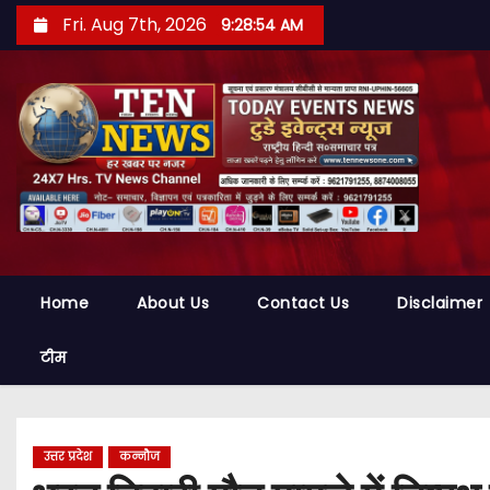
S
Fri. Aug 7th, 2026
9:28:55 AM
k
i
p
t
o
c
o
n
t
Home
About Us
Contact Us
Disclaimer
e
n
टीम
t
उत्तर प्रदेश
कन्नौज