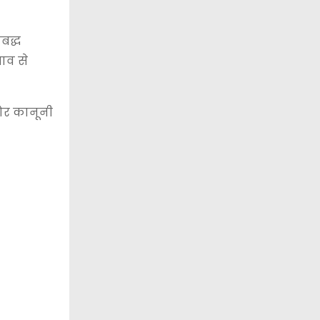
यबद्ध
भाव से
ठोर कानूनी