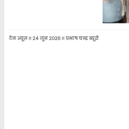
टेन न्यूज़ !! २४ जून २०२६ !! प्रभाष चन्द्र ब्यूरो