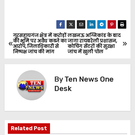
गुरसहायगंज क्षेत्र में करोड़ों
लखनऊ अग्निकांड के बाद
P
की भूमि पर अवैध कब्जे का
जागा रायबरेली प्रशासन,
आरोप, जिलाधिकारी से
कोचिंग सेंटरों की सुरक्षा
o
निष्पक्ष जांच की मांग
जांच में खुली पोल
s
t
By
Ten News One
n
Desk
a
v
i
Related Post