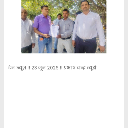
टेन न्यूज़ !! २३ जून २०२६ !! प्रभाष चन्द्र ब्यूरो