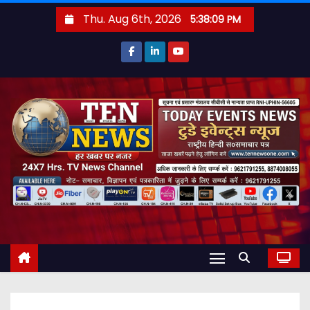
S
Thu. Aug 6th, 2026
5:38:11 PM
k
i
p
t
o
c
o
n
t
e
n
t