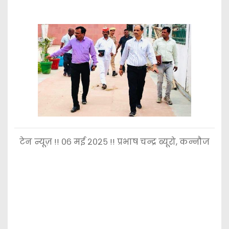
टेन न्यूज़ !! ०६ मई २०२५ !! प्रभाष चन्द्र ब्यूरो, कन्नौज