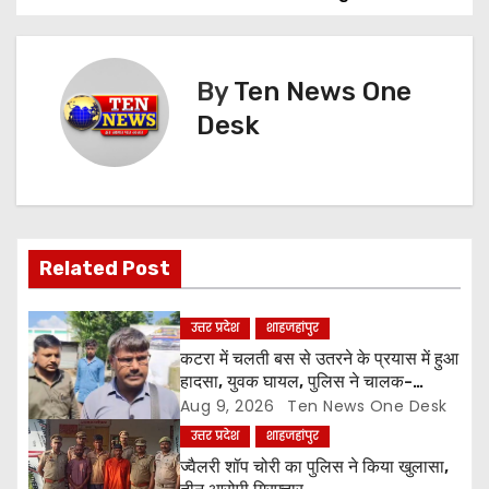
t
n
By
Ten News One
Desk
a
v
i
g
Related Post
a
उत्तर प्रदेश
शाहजहांपुर
t
कटरा में चलती बस से उतरने के प्रयास में हुआ
हादसा, युवक घायल, पुलिस ने चालक-
i
परिचालक को पूंछताछ के लिए हिरासत में लिया
Aug 9, 2026
Ten News One Desk
उत्तर प्रदेश
शाहजहांपुर
o
ज्वैलरी शॉप चोरी का पुलिस ने किया खुलासा,