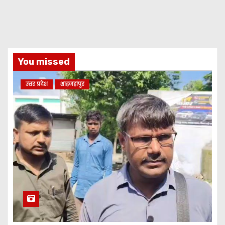
You missed
उत्तर प्रदेश
शाहजहांपुर