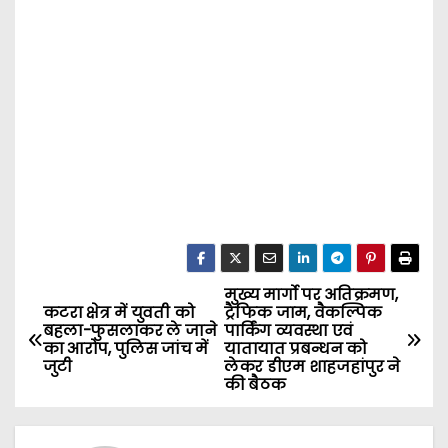
मुख्य मार्गो पर अतिक्रमण,
P
कटरा क्षेत्र में युवती को
ट्रैफिक जाम, वैकल्पिक
बहला-फुसलाकर ले जाने
पार्किंग व्यवस्था एवं
o
का आरोप, पुलिस जांच में
यातायात प्रबन्धन को
जुटी
लेकर डीएम शाहजहांपुर ने
s
की बैठक
t