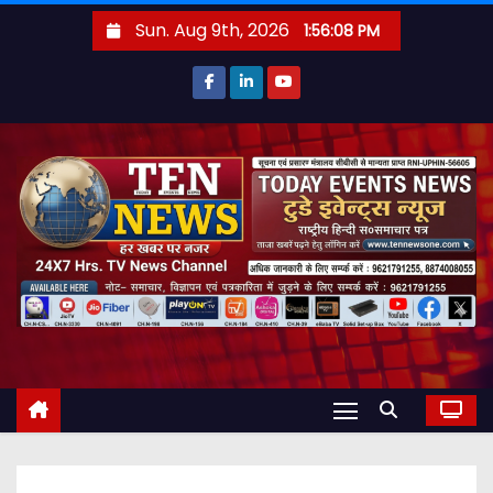
S
Sun. Aug 9th, 2026
1:56:09 PM
k
i
p
t
o
c
o
n
t
e
n
t