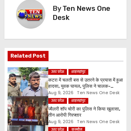
n
By
Ten News One
Desk
a
v
i
g
Related Post
a
उत्तर प्रदेश
शाहजहांपुर
t
कटरा में चलती बस से उतरने के प्रयास में हुआ
हादसा, युवक घायल, पुलिस ने चालक-
i
परिचालक को पूंछताछ के लिए हिरासत में लिया
Aug 9, 2026
Ten News One Desk
उत्तर प्रदेश
शाहजहांपुर
o
ज्वैलरी शॉप चोरी का पुलिस ने किया खुलासा,
तीन आरोपी गिरफ्तार
n
Aug 9, 2026
Ten News One Desk
उत्तर प्रदेश
कन्नौज