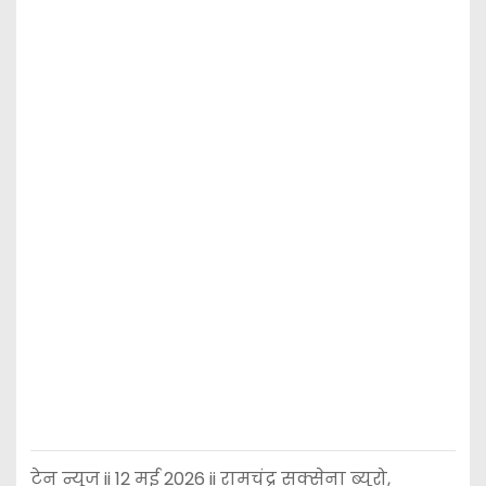
टेन न्यूज ii 12 मई 2026 ii रामचंद्र सक्सेना ब्यूरो,