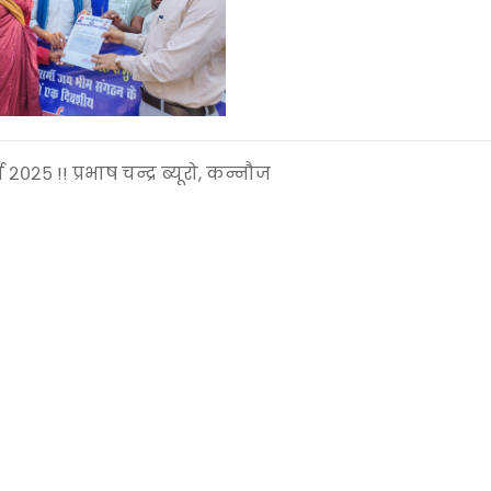
च २०२५ !! प्रभाष चन्द्र ब्यूरो, कन्नौज