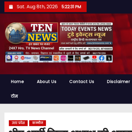
S
Sat. Aug 8th, 2026
5:22:32 PM
k
i
p
t
o
c
o
n
t
Home
About Us
Contact Us
Disclaimer
e
n
टीम
t
उत्तर प्रदेश
कन्नौज