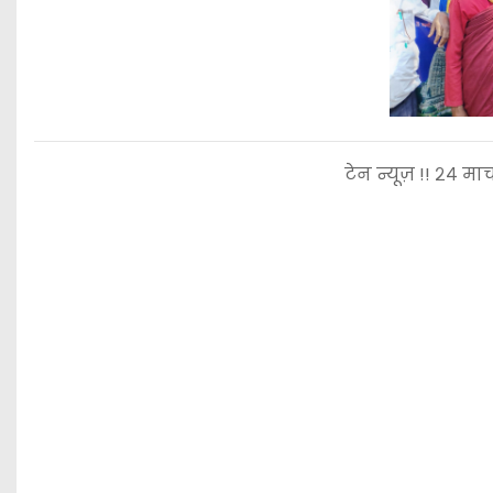
टेन न्यूज़ !! २४ मार्