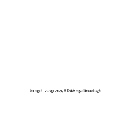
टेन न्यूज़ !! २५ जून २०२६ !! रिपोर्ट: राहुल विश्वकर्मा ब्यूरो