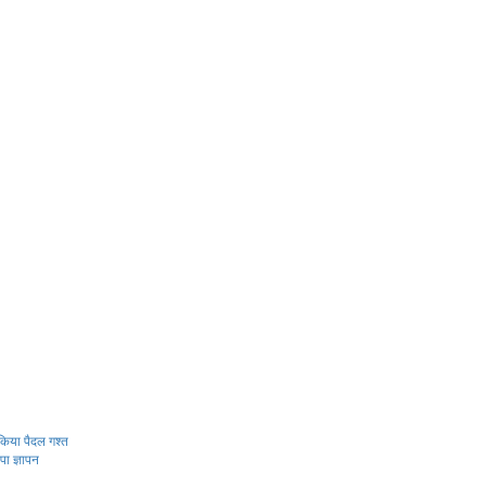
े किया पैदल गश्त
पा ज्ञापन