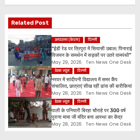
v
i
Related Post
g
अगरतला (केरल)
दिल्ली
a
“ईडी रेड पर त्रिपुरा में सियासी उबाल: पिनाराई
विजयन के समर्थन में सड़कों पर उतरे वामपंथी”
t
May 29, 2026
Ten News One Desk
डेस्क न्यूज़
दिल्ली
i
नरवर में सांदीपनी विद्यालय में समर कैंप
o
संचालित, छात्राएं सीख रहीं डांस की बारीकियां
May 28, 2026
Ten News One Desk
n
डेस्क न्यूज़
दिल्ली
पाली के पनियारी बिरहा चौराहे पर 300 वर्ष
पुराना मामा जी मंदिर बना आस्था का केंद्र
May 28, 2026
Ten News One Desk