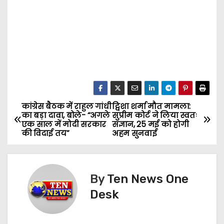
कांग्रेस बैठक में राहुल गांधी
ट्विशा शर्मा मौत मामला:
P
का बड़ा दावा, बोले- “अगले
सुप्रीम कोर्ट ने लिया स्वतः
एक साल में मोदी सरकार
संज्ञान, 25 मई को होगी
o
की विदाई तय”
अहम सुनवाई
s
t
By
Ten News One
n
Desk
a