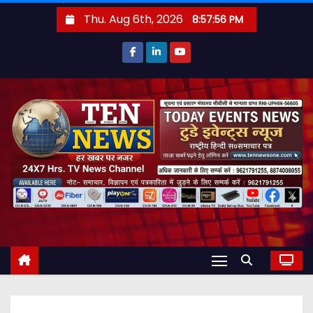
S
Thu. Aug 6th, 2026
8:57:57 PM
k
i
p
t
o
c
o
n
t
e
n
t