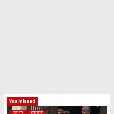
You missed
उत्तर प्रदेश
शाहजहांपुर