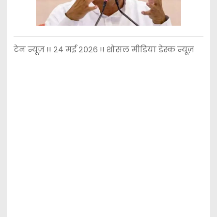
टेन न्यूज़ !! २४ मई २०२६ !! शोसल मीडिया डेस्क न्यूज़