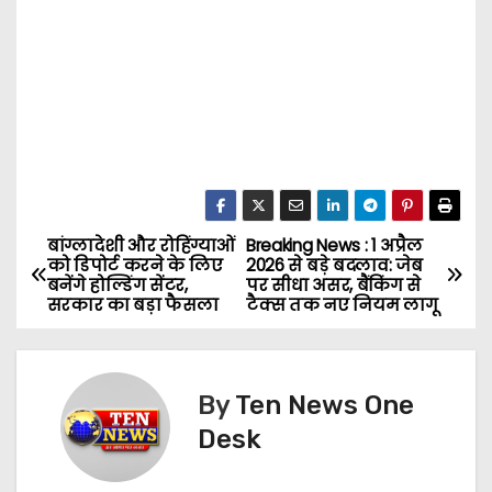
बांग्लादेशी और रोहिंग्याओं
Breaking News : 1 अप्रैल
P
को डिपोर्ट करने के लिए
2026 से बड़े बदलाव: जेब
बनेंगे होल्डिंग सेंटर,
पर सीधा असर, बैंकिंग से
o
सरकार का बड़ा फैसला
टैक्स तक नए नियम लागू
s
t
By
Ten News One
n
Desk
a