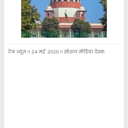
टेन न्यूज़ !! २४ मई २०२६ !! सोशल मीडिया डेस्क