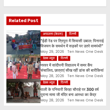
v
i
Related Post
g
अगरतला (केरल)
दिल्ली
a
“ईडी रेड पर त्रिपुरा में सियासी उबाल: पिनाराई
विजयन के समर्थन में सड़कों पर उतरे वामपंथी”
t
May 29, 2026
Ten News One Desk
डेस्क न्यूज़
दिल्ली
i
नरवर में सांदीपनी विद्यालय में समर कैंप
o
संचालित, छात्राएं सीख रहीं डांस की बारीकियां
May 28, 2026
Ten News One Desk
n
डेस्क न्यूज़
दिल्ली
पाली के पनियारी बिरहा चौराहे पर 300 वर्ष
पुराना मामा जी मंदिर बना आस्था का केंद्र
May 28, 2026
Ten News One Desk