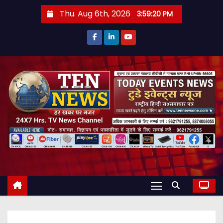
S
Thu. Aug 6th, 2026
3:59:22 PM
k
i
p
t
o
c
o
n
t
e
n
t