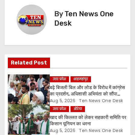
t
By
Ten News One
n
Desk
a
v
i
Related Post
g
a
उत्तर प्रदेश
शाहजहांपुर
बढ़े बिजली बिल और लोड के विरोध में कांग्रेस
t
का प्रदर्शन, अधिशासी अभियंता को सौंपा
ज्ञापन
Aug 5, 2026
Ten News One Desk
i
उत्तर प्रदेश
औरेया
o
खाद की किल्लत को लेकर सहकारी समिति पर
किसान यूनियन का धरना
n
Aug 5, 2026
Ten News One Desk