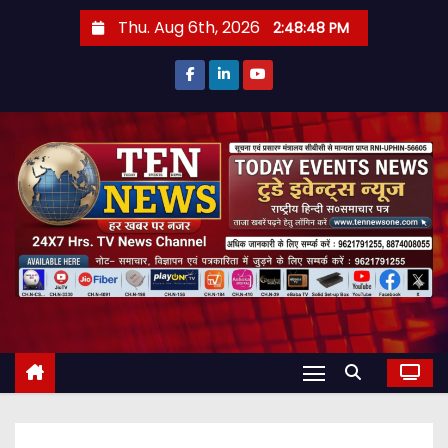
S
Thu. Aug 6th, 2026
2:48:49 PM
k
i
p
t
o
c
o
n
t
e
n
t