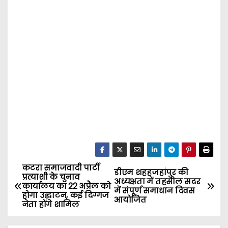
कटरा समाजवादी पार्टी
P
डीएम शहहजहांपुर की
प्रत्याशी के चुनाव
अध्यक्षता में तहसील सदर
कार्यालय का 22 अप्रैल को
o
में संपूर्ण समाधान दिवस
होगा उद्घाटन, कई दिग्गज
आयोजित
नेता होंगे शामिल
s