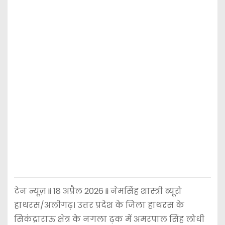
टेन न्यूज़ ii 18 अप्रैल 2026 ii नेमसिंह शास्त्री ब्यूरो
हाथरस/अलीगढ़। उत्तर प्रदेश के जिला हाथरस के
सिकंद्राराऊ क्षेत्र के नगला ढ़क में अमरपाल सिंह लोधी