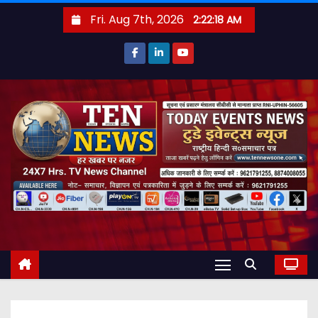
S
Fri. Aug 7th, 2026
2:22:19 AM
k
i
p
t
o
c
o
n
t
e
n
t