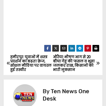
हमीरपुर: युवाओं में शस्त्र
औरैया: भीषण आग से 20
P
प्रदर्शन का बढ़ता क्रेज,
बीघा गेहूं की फसल व भूसा
सोशल मीडिया पर वायरल
जलकर राख, किसानों को
o
हुई तस्वीर
भारी नुकसान
s
t
By
Ten News One
n
Desk