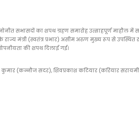
नीत सभासदों का शपथ ग्रहण समारोह उत्साहपूर्ण माहौल में सम
ज्य मंत्री (स्वतंत्र प्रभार)
असीम अरुण
मुख्य रूप से उपस्थित र
ं गोपनीयता की शपथ दिलाई गई।
तन कुमार (कन्नौज सदर), शिवप्रकाश कटियार (करियार सरायम