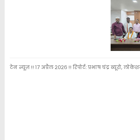
टेन न्यूज़ !! १७ अप्रैल २०२६ !! रिपोर्ट: प्रभाष चंद्र ब्यूरो, लोके