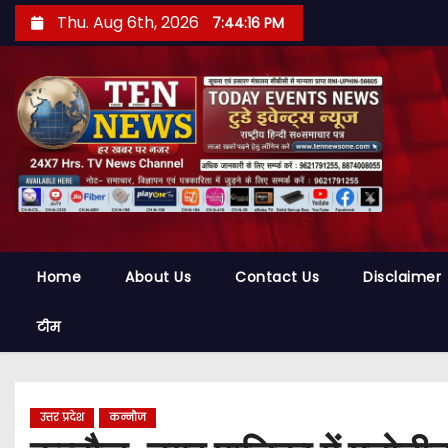
S
Thu. Aug 6th, 2026
7:44:17 PM
k
i
p
t
o
c
o
n
t
Home
About Us
Contact Us
Disclaimer
e
n
टीम
t
उत्तर प्रदेश
कन्नौज