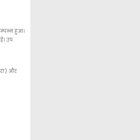
्पन्न हुआ।
हे। उप
ीरा) और