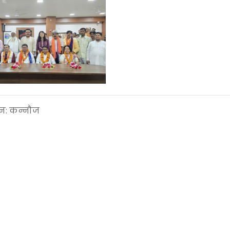
शन:
कन्नौज