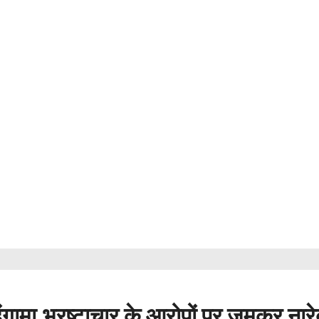
गामा,भ्रष्टाचार के आरोपों पर जमकर नारे