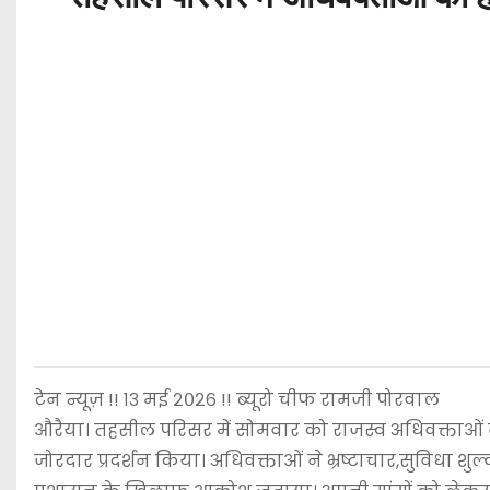
टेन न्यूज़ !! १३ मई २०२६ !! ब्यूरो चीफ रामजी पोरवाल
औरैया। तहसील परिसर में सोमवार को राजस्व अधिवक्ताओं 
जोरदार प्रदर्शन किया। अधिवक्ताओं ने भ्रष्टाचार,सुविधा श