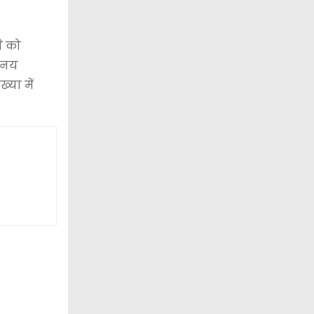
े को
विनय
ख्या में