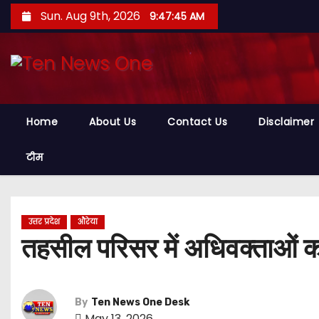
S
Sun. Aug 9th, 2026
9:47:46 AM
k
i
p
t
o
Home
About Us
Contact Us
Disclaimer
c
o
टीम
n
t
e
उत्तर प्रदेश
औरेया
n
तहसील परिसर में अधिवक्ताओं का
t
By
Ten News One Desk
May 13, 2026