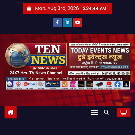
S
Mon. Aug 3rd, 2026
2:34:45 AM
k
i
p
t
o
c
o
n
t
e
n
t