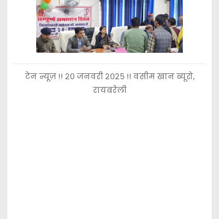
टेन न्यूज़ !! २० जनवरी २०२५ !! वसीम खान ब्यूरो,
रायबरेली