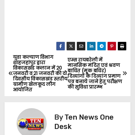
युवा कल्याण विभाग
P
एम्स रायबरेली में
शाहजहांपुर द्वारा
मानसिक मंदित एवं श्रवण
विकासखंड कलान में 20
o
बाधित (मूक बधिर)
जनवरी व 21 जनवरी की दो
दिव्यांगों के दिव्यांग प्रमाण
दिवसीय विकासखंड स्तरीय
पत्र बनाये जाने हेतु परीक्षण
s
ग्रामीण खेलकूद लीग
की सुविधा प्रारम्भ
आयोजित
t
n
By
Ten News One
a
Desk