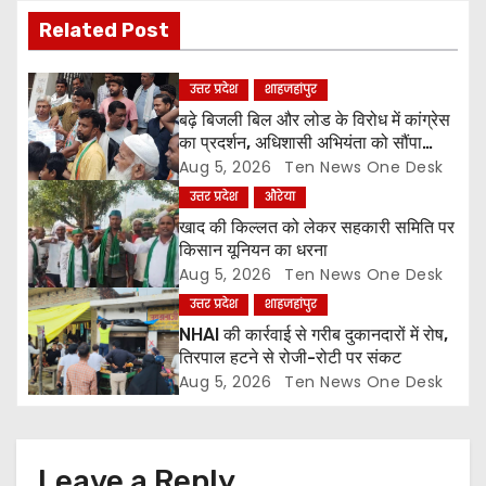
i
Related Post
g
उत्तर प्रदेश
शाहजहांपुर
a
बढ़े बिजली बिल और लोड के विरोध में कांग्रेस
का प्रदर्शन, अधिशासी अभियंता को सौंपा
t
ज्ञापन
Aug 5, 2026
Ten News One Desk
उत्तर प्रदेश
औरेया
i
खाद की किल्लत को लेकर सहकारी समिति पर
o
किसान यूनियन का धरना
Aug 5, 2026
Ten News One Desk
n
उत्तर प्रदेश
शाहजहांपुर
NHAI की कार्रवाई से गरीब दुकानदारों में रोष,
तिरपाल हटने से रोजी-रोटी पर संकट
Aug 5, 2026
Ten News One Desk
Leave a Reply