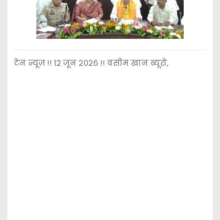
टेन न्यूज़ !! 12 जून २०२६ !! वसीम खान ब्यूरो,