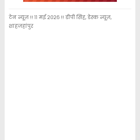
टेन न्यूज़ !! ११ मई २०२६ !! डीपी सिंह, डेस्क न्यूज़,
शाहजहांपुर