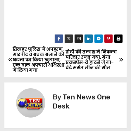
तिलहर पुलिस ने अपहरण,
P
रोटी की तलाश में निकला
मारपीट व बंधक बनाने की
परिवार उजड़ गया, गंगा
घटना का किया खुलासा,
o
एक्सप्रेस-वे हादसे में मां-
एक बाल अपचारी अभिरक्षा
बेटे समेत तीन की मौत
में लिया गया
s
t
By
Ten News One
n
Desk
a
v