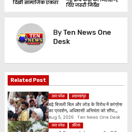
दिखी सामाजिक एकता
दिए जरूरी निर्देश
s
t
By
Ten News One
n
Desk
a
v
i
Related Post
g
a
उत्तर प्रदेश
शाहजहांपुर
बढ़े बिजली बिल और लोड के विरोध में कांग्रेस
t
का प्रदर्शन, अधिशासी अभियंता को सौंपा
ज्ञापन
Aug 5, 2026
Ten News One Desk
i
उत्तर प्रदेश
औरेया