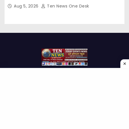
Aug 5, 2026
Ten News One Desk
Proudly powered by WordPress
|
Theme: Newses by
Themeansar
.
Home
About Us
Contact us
Disclaimer
Privacy Policy