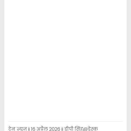
टेन न्यूज़ ii 16 अप्रैल 2026 ii डीपी सिंह@डेस्क