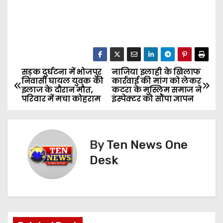
सड़क दुर्घटना में भोजपुर
नाजिया इलाही के खिलाफ
P
निवासी घायल युवक की
कार्रवाई की मांग को लेकर
इलाज के दौरान मौत,
कटरा के मुस्लिम समाज ने
o
परिवार में मचा कोहराम
इंस्पेक्टर को सौंपा ज्ञापन
s
t
By
Ten News One
n
Desk
a
v