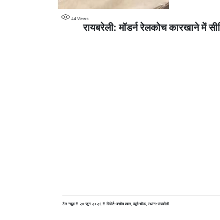
44
Views
रायबरेली: मॉडर्न रेलकोच कारखाने में स
टेन न्यूज़ !! २४ जून २०२६ !! रिपोर्ट: वसीम खान, ब्यूरो चीफ,
स्थान: रायबरेली