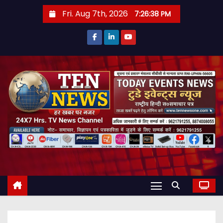
S
Fri. Aug 7th, 2026
7:26:39 PM
k
i
p
t
o
c
o
n
t
e
n
t