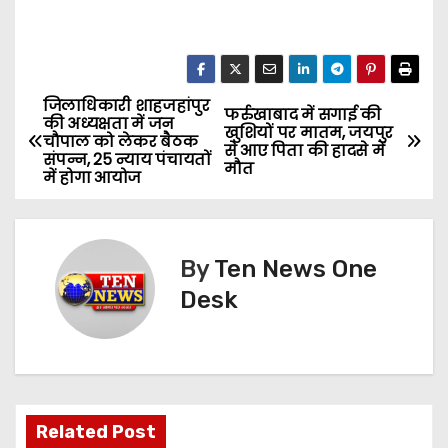
जिलाधिकारी शाहजहांपुर
P
फर्रुखाबाद में सगाई की
की अध्यक्षता में जन
खुशियों पर मातम, जयपुर
चौपाल को लेकर बैठक
o
से आए पिता की हादसे में
संपन्न, 25 न्याय पंचायतों
मौत
में होगा आयोज
s
t
By
Ten News One
n
Desk
a
v
i
Related Post