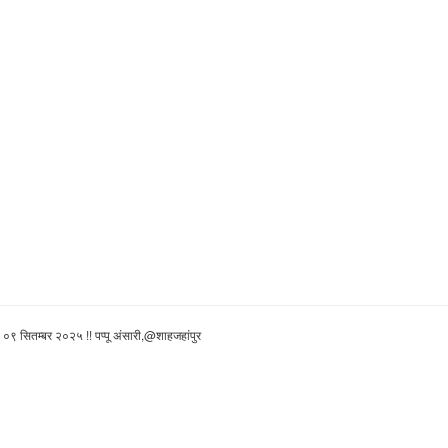
!! ०९ सितम्बर २०२५ !! पप्पू अंसारी,@शाहजहांपुर