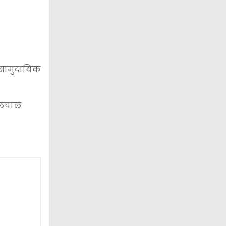
र सामुदायिक
हालचाल