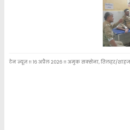
टेन न्यूज़ !! १६ अप्रैल २०२६ !! अमुक सक्सेना, तिलहर/शाहजह