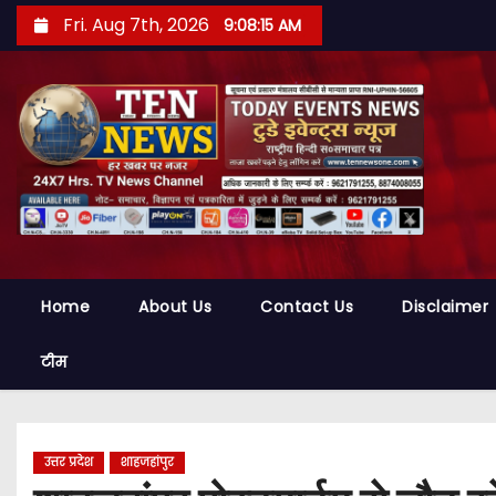
S
Fri. Aug 7th, 2026
9:08:15 AM
k
i
p
t
o
c
o
n
t
Home
About Us
Contact Us
Disclaimer
e
n
टीम
t
उत्तर प्रदेश
शाहजहांपुर