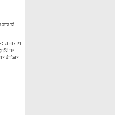
र मार दी।
ेबल रामाशीष
हाईवे पर
तार कंटेनर