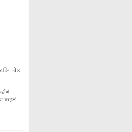
टरिंग सेल
होंने
पण करने