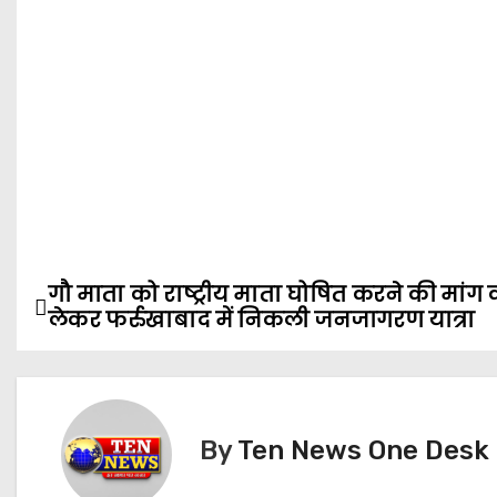
गौ माता को राष्ट्रीय माता घोषित करने की मांग 
P
लेकर फर्रुखाबाद में निकली जनजागरण यात्रा
o
s
t
By
Ten News One Desk
n