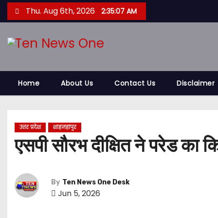
S
Thu. Aug 6th, 2026
2:35:08 AM
k
i
p
t
o
Home
About Us
Contact Us
Disclaimer
c
o
n
t
उत्तर प्रदेश
शाहजहांपुर
एसपी सौरभ दीक्षित ने परेड का कि
e
n
t
By
Ten News One Desk
Jun 5, 2026