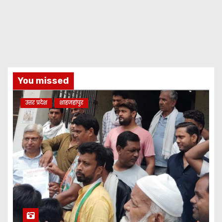
You missed
उत्तर प्रदेश
शाहजहांपुर