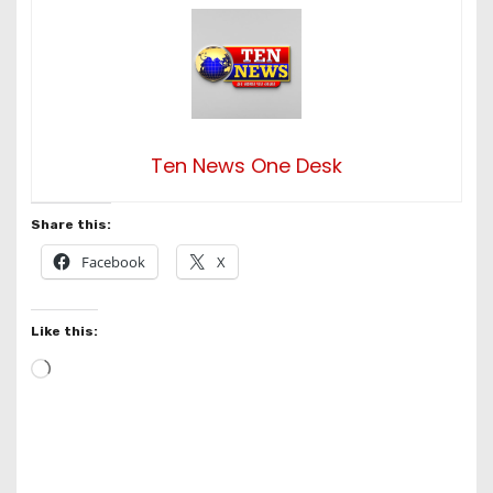
Ten News One Desk
Share this:
Facebook
X
Like this:
L
o
a
d
i