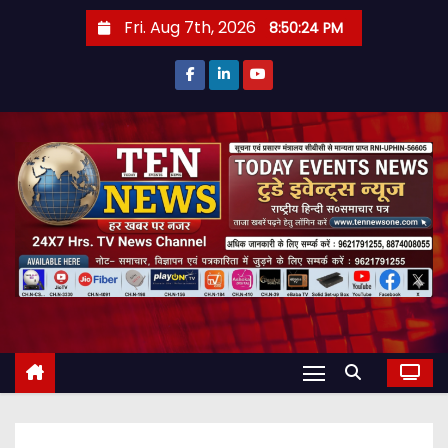
S
Fri. Aug 7th, 2026
8:50:26 PM
k
i
p
t
o
c
o
n
t
e
n
t