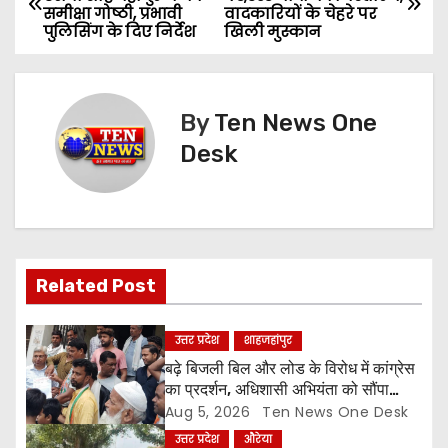
समीक्षा गोष्ठी, प्रभावी
वादकारियों के चेहरे पर
o
पुलिसिंग के दिए निर्देश
खिली मुस्कान
s
t
By
Ten News One
n
Desk
a
v
i
Related Post
g
उत्तर प्रदेश
शाहजहांपुर
a
बढ़े बिजली बिल और लोड के विरोध में कांग्रेस
का प्रदर्शन, अधिशासी अभियंता को सौंपा
t
ज्ञापन
Aug 5, 2026
Ten News One Desk
उत्तर प्रदेश
औरेया