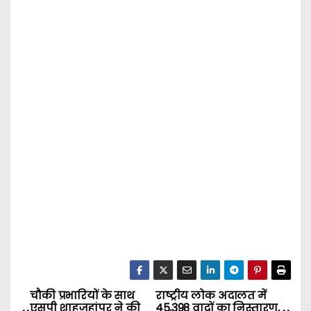
चौकी प्रभारियों के साथ
राष्ट्रीय लोक अदालत में
P
एसपी शाहजहांपुर ने की
45,398 वादों का निस्तारण,