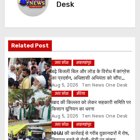
Desk
a
v
i
Related Post
g
a
उत्तर प्रदेश
शाहजहांपुर
बढ़े बिजली बिल और लोड के विरोध में कांग्रेस
t
का प्रदर्शन, अधिशासी अभियंता को सौंपा
ज्ञापन
Aug 5, 2026
Ten News One Desk
i
उत्तर प्रदेश
औरेया
o
खाद की किल्लत को लेकर सहकारी समिति पर
किसान यूनियन का धरना
n
Aug 5, 2026
Ten News One Desk
उत्तर प्रदेश
शाहजहांपुर
NHAI की कार्रवाई से गरीब दुकानदारों में रोष,
तिरपाल हटने से रोजी-रोटी पर संकट