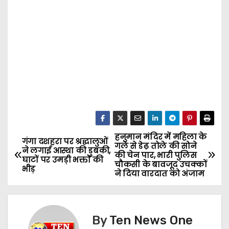
हनुमान मंदिर में महिला के
P
गंगा दशहरा पर श्रद्धालुओं
गले से डेढ़ तोले की सोने
ने लगाई आस्था की डुबकी,
की चेन पार, भारी पुलिस
o
घाटों पर उमड़ी भक्तों की
चौकसी के बावजूद उचक्कों
भीड़
ने दिया वारदात को अंजाम
s
t
By
Ten News One
n