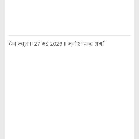
टेन न्यूज़ !! २७ मई २०२६ !! मुनीश चन्द्र शर्मा