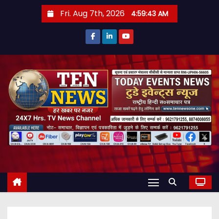
S
Fri. Aug 7th, 2026
4:59:44 AM
k
i
p
t
o
c
o
n
t
e
n
t