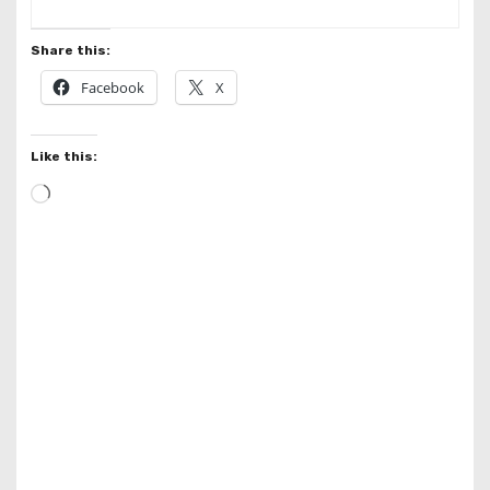
Share this:
Facebook
X
Like this:
L
o
a
d
i
n
g
…