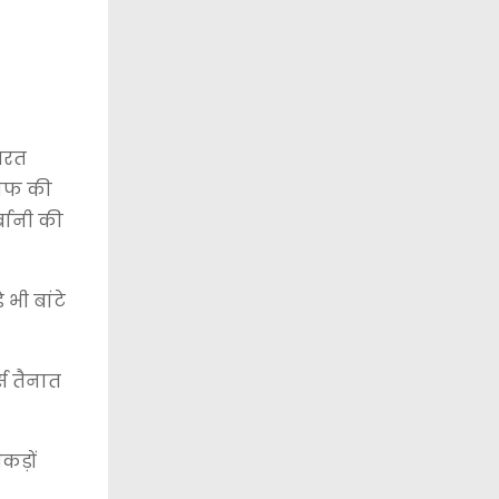
जरत
ंसाफ की
बानी की
भी बांटे
्स तैनात
कड़ों