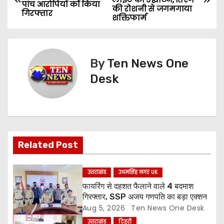
o
पांच आरोपियों को किया
की रोशनी से जगमगाया
गिरफ्तार
शक्तिफार्म
s
t
By
Ten News One
n
Desk
a
v
i
Related Post
g
a
उत्तराखंड
उधमसिंह नगर UK
फायरिंग से दहशत फैलाने वाले 4 बदमाश
t
गिरफ्तार, SSP अजय गणपति का बड़ा एक्शन
Aug 5, 2026
Ten News One Desk
i
उत्तराखंड
टिहरी