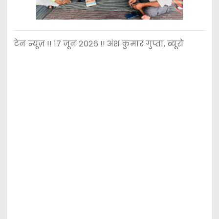
टेन न्यूज़ !! १७ जून २०२६ !! अंश कुमार गुप्ता, ब्यूरो