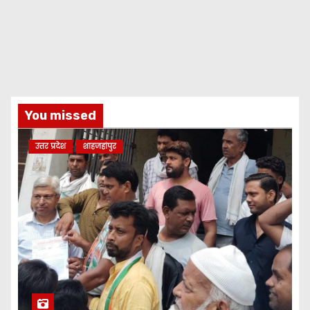
You missed
उत्तर प्रदेश
शाहजहांपुर