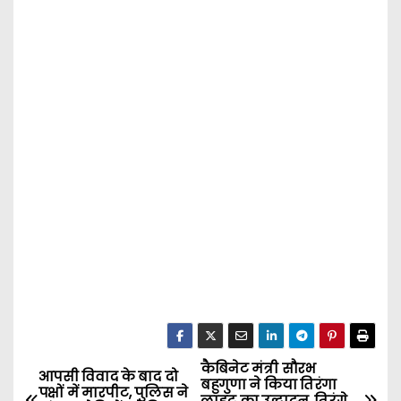
कैबिनेट मंत्री सौरभ
P
आपसी विवाद के बाद दो
बहुगुणा ने किया तिरंगा
पक्षों में मारपीट, पुलिस ने
लाइट का उद्घाटन, तिरंगे