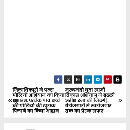
जिलाधिकारी ने पल्स
मुख्यमंत्री युवा उद्यमी
P
पोलियो अभियान का किया
विकास अभियान ने बदली
शुभारंभ, प्रत्येक पात्र बच्चे
अरीश रजा की जिंदगी,
o
को पोलियो की खुराक
बेरोजगारी से स्वरोजगार
पिलाने का किया आह्वान
तक का प्रेरक सफर
s
t