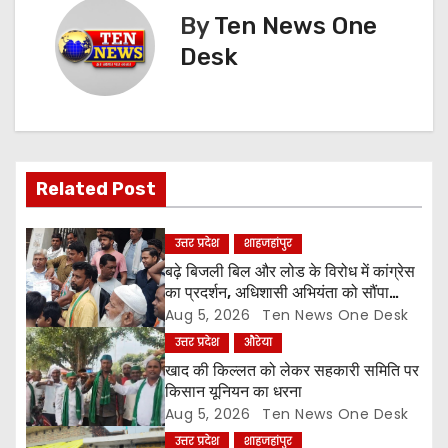
By
Ten News One
n
Desk
a
v
i
Related Post
g
a
उत्तर प्रदेश
शाहजहांपुर
बढ़े बिजली बिल और लोड के विरोध में कांग्रेस
t
का प्रदर्शन, अधिशासी अभियंता को सौंपा
ज्ञापन
Aug 5, 2026
Ten News One Desk
i
उत्तर प्रदेश
औरेया
o
खाद की किल्लत को लेकर सहकारी समिति पर
किसान यूनियन का धरना
n
Aug 5, 2026
Ten News One Desk
उत्तर प्रदेश
शाहजहांपुर