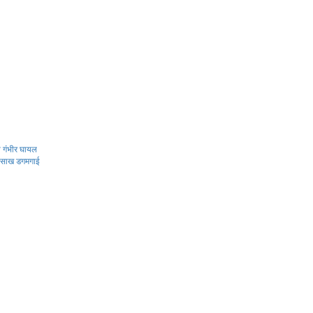
 गंभीर घायल
की साख डगमगाई