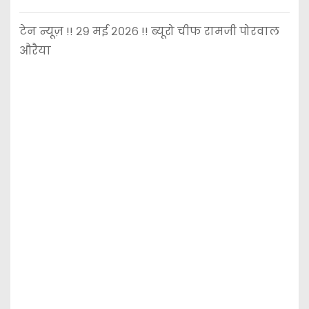
टेन न्यूज़ !! २९ मई २०२६ !! ब्यूरो चीफ रामजी पोरवाल
औरैया