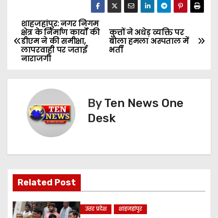
शाहजहांपुर: नगर निगम
P
क्षेत्र के निर्माण कार्यों की
कुत्तों ने अधेड़ व्यक्ति पर
डीएम ने की समीक्षा,
बोला हमला अस्पताल में
o
लापरवाही पर जताई
भर्ती
नाराजगी
s
t
By
Ten News One
n
Desk
a
v
i
Related Post
g
a
उत्तर प्रदेश
शाहजहांपुर