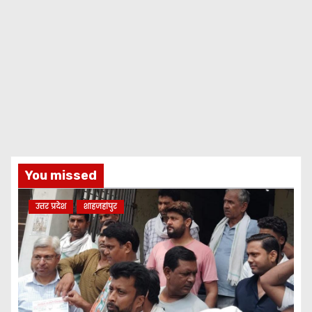
You missed
उत्तर प्रदेश
शाहजहांपुर