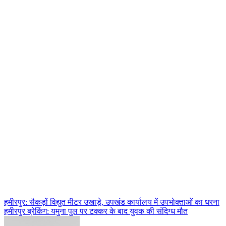
Post
हमीरपुर: सैकड़ों विद्युत मीटर उखाड़े, उपखंड कार्यालय में उपभोक्ताओं का धरना
हमीरपुर ब्रेकिंग: यमुना पुल पर टक्कर के बाद युवक की संदिग्ध मौत
navigation