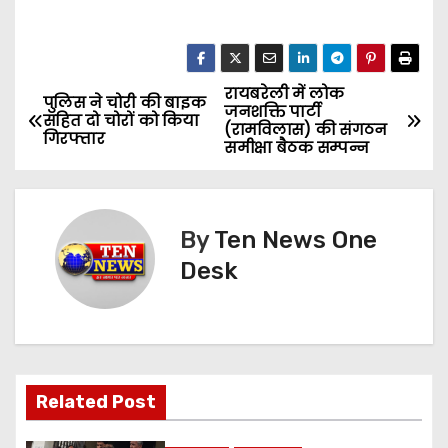
रायबरेली में लोक
P
पुलिस ने चोरी की बाइक
जनशक्ति पार्टी
सहित दो चोरों को किया
(रामविलास) की संगठन
o
गिरफ्तार
समीक्षा बैठक सम्पन्न
s
t
By
Ten News One
n
Desk
a
v
i
Related Post
g