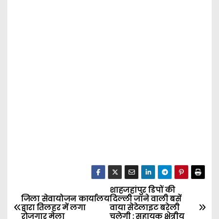
शाहजहांपुर डिपों की
P
जिला सेवायोजन कार्यालय
दिल्ली जाने वाली बसें
द्वारा तिलहर में लगा
वाया सेटेलाइट बरेली
o
रोजगार मेला
चलेगी : सहायक क्षेत्रीय