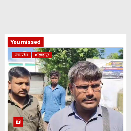
You missed
उत्तर प्रदेश
शाहजहांपुर