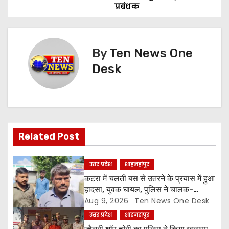
प्रबंधक
s
t
By
Ten News One
n
Desk
a
v
i
Related Post
g
a
उत्तर प्रदेश
शाहजहांपुर
कटरा में चलती बस से उतरने के प्रयास में हुआ
t
हादसा, युवक घायल, पुलिस ने चालक-
परिचालक को पूंछताछ के लिए हिरासत में लिया
Aug 9, 2026
Ten News One Desk
i
उत्तर प्रदेश
शाहजहांपुर