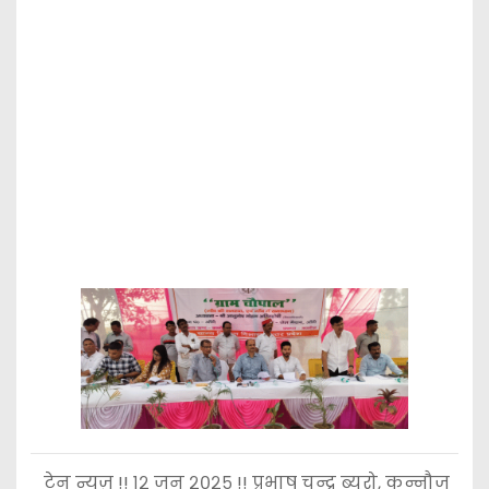
टेन न्यूज़ !! १२ जून २०२५ !! प्रभाष चन्द्र ब्यूरो, कन्नौज