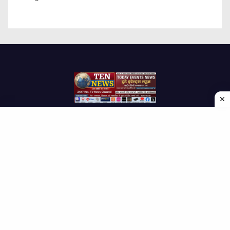
Proudly powered by WordPress
|
Theme: Newses by
Themeansar
.
Home
About Us
Contact us
Disclaimer
Privacy Policy