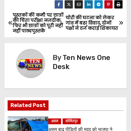
पुस्तकों की कमी पर छात्रों
P
चोरी की घटना को लेकर
की चिंता परीक्षा नज़दीक,
गांव में बढ़ा विवाद, दोनों
फिर भी छात्रों को पूरी नहीं
o
पक्षों ने दर्ज कराई शिकायत
नहीं पाठ्यपुस्तकें
s
t
By
Ten News One
n
Desk
a
v
i
Related Post
g
असम
सोनितपुर
a
असम बाढ़ पीड़ितों की मदद को भाजपा ने