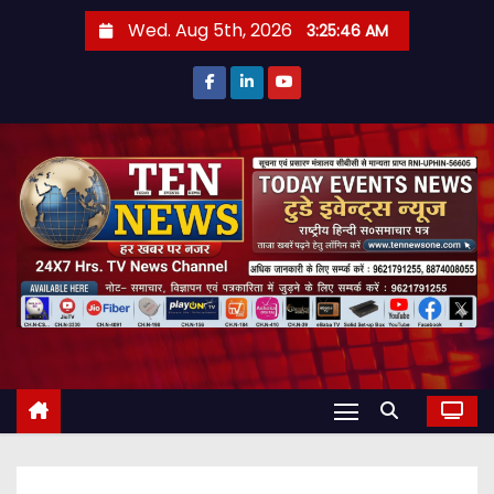
S
Wed. Aug 5th, 2026
3:25:48 AM
k
i
p
t
o
c
o
n
t
e
n
t