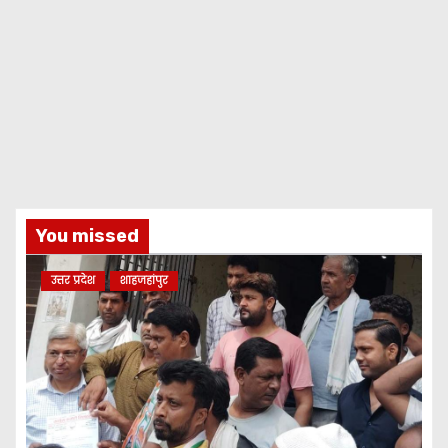
You missed
उत्तर प्रदेश
शाहजहांपुर