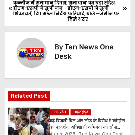
P
कन्नौज में समाधान दिवस:
‘समाधान’ का बड़ा संदेश:
डीएम-एसपी ने सुनीं जन
डीएम-एसपी ने सुनीं
o
शिकायतें, दिए सख्त निर्देश
फरियादें, बोले—जमीन पर
दिखे असर
s
t
By
Ten News One
n
Desk
a
v
i
Related Post
g
a
उत्तर प्रदेश
शाहजहांपुर
बढ़े बिजली बिल और लोड के विरोध में कांग्रेस
t
का प्रदर्शन, अधिशासी अभियंता को सौंपा
ज्ञापन
Aug 5, 2026
Ten News One Desk