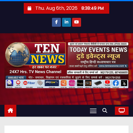
S
Thu. Aug 6th, 2026
8:38:50 PM
k
i
p
t
o
c
o
n
t
e
n
t