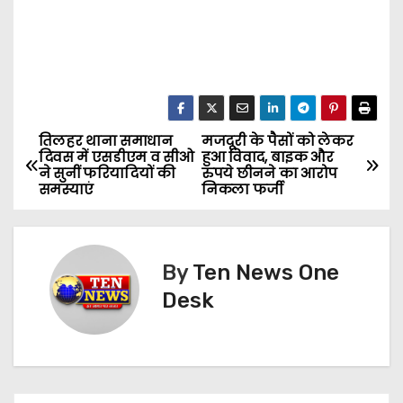
तिलहर थाना समाधान
मजदूरी के पैसों को लेकर
P
दिवस में एसडीएम व सीओ
हुआ विवाद, बाइक और
ने सुनीं फरियादियों की
रुपये छीनने का आरोप
o
समस्याएं
निकला फर्जी
s
t
By
Ten News One
n
Desk
a
v